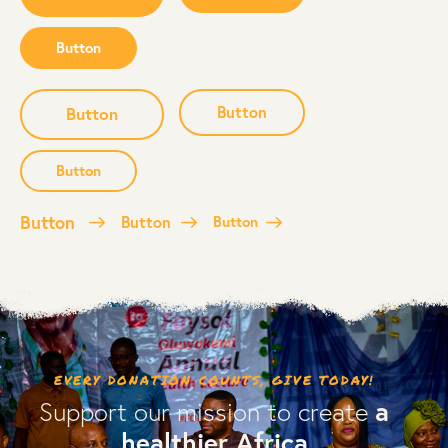
Button
Button
Button
Button
Button
Button
Button
EVERY DONATION COUNTS, GIVE TODAY!
a
Support our mission to create
healthier Africa