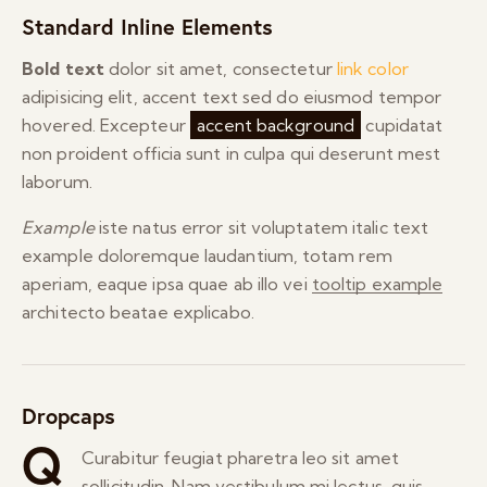
Standard Inline Elements
Bold text
dolor sit amet, consectetur
link color
adipisicing elit, accent text sed do eiusmod tempor
hovered. Excepteur
accent background
cupidatat
non proident officia sunt in culpa qui deserunt mest
laborum.
Example
iste natus error sit voluptatem italic text
example doloremque laudantium, totam rem
aperiam, eaque ipsa quae ab illo vei
tooltip example
architecto beatae explicabo.
Dropcaps
Q
Curabitur feugiat pharetra leo sit amet
sollicitudin. Nam vestibulum mi lectus, quis